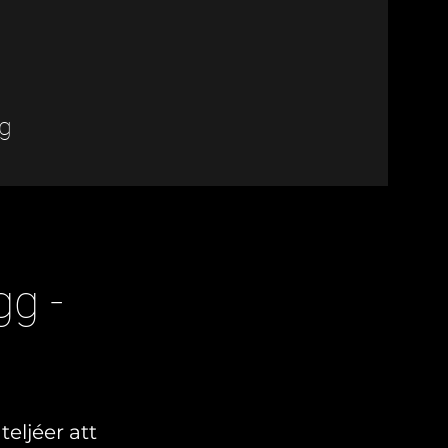
g
gg -
eljéer att