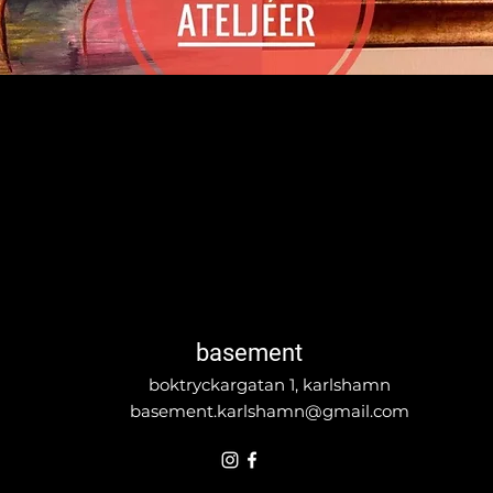
basement
boktryckargatan 1, karlshamn
basement.karlshamn@gmail.com