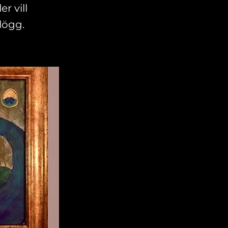
r vill
lögg.