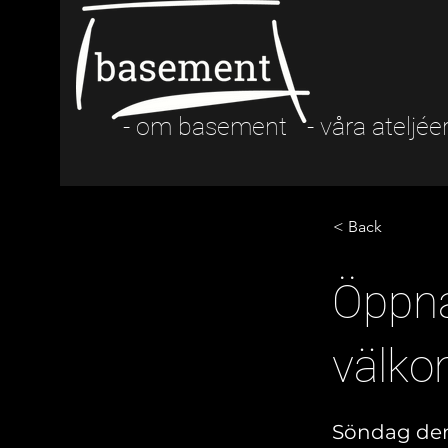
- om basement
- våra ateljée
< Back
Öppna
välko
Söndag den