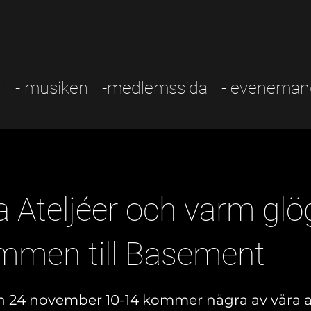
r
- musiken
-medlemssida
- eveneman
 Ateljéer och varm glö
mmen till Basement
 24 november 10-14 kommer några av våra at