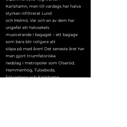
Karlshamn, men till vardags har halva
styrkan infiltrerat Lund
och Malmö. Var och en av dem har
ungefär ett halvsekels
musicerande i bagaget – ett bagage
som bara blir roligare att
släpa på med åren! Det senaste året har
man gjort triumfatoriska
nedslag i metropoler som Olseröd,
Hammenhög, Tulseboda,
Sölvesborg och Karlshamn.
förra
nästa
basement
boktryckargatan 1, karlshamn